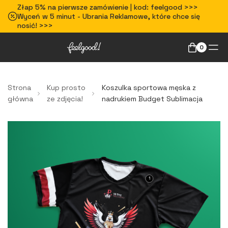
Złap 5% na pierwsze zamówienie | kod: feelgood >>>
Wyceń w 5 minut - Ubrania Reklamowe, które chce się
nosić! >>>
0
Strona
Kup prosto
Koszulka sportowa męska z
główna
ze zdjęcia!
nadrukiem Budget Sublimacja
1