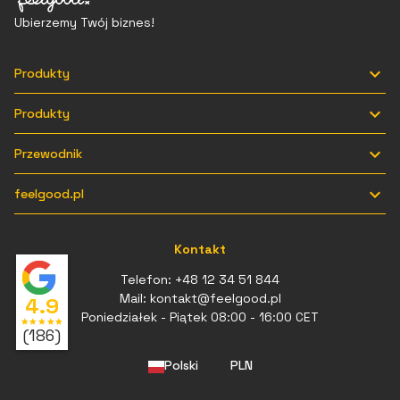
Ubierzemy Twój biznes!

Produkty

Produkty

Przewodnik

feelgood.pl
Kontakt
Telefon:
+48 12 34 51 844
Mail:
kontakt@feelgood.pl
4.9
Poniedziałek - Piątek 08:00 - 16:00 CET
star
star
star
star
star
(186)
Polski
PLN