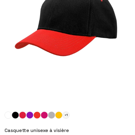
+1
Configurer le produit
Casquette unisexe à visière