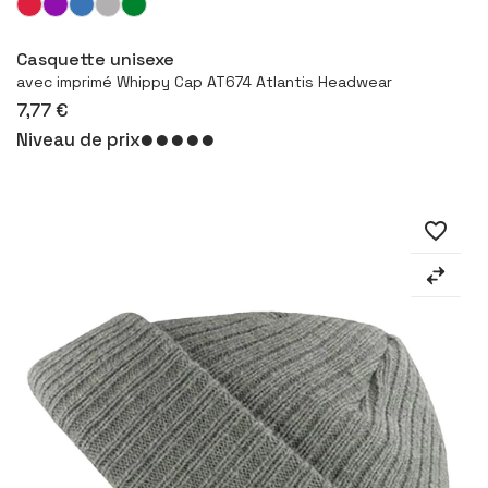
Configurer le produit
Casquette unisexe
avec imprimé Whippy Cap AT674 Atlantis Headwear
7,77 €
Niveau de prix
favorite_border
⠇