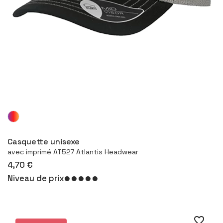
Configurer le produit
Casquette unisexe
avec imprimé AT527 Atlantis Headwear
4,70 €
Niveau de prix
favorite_border