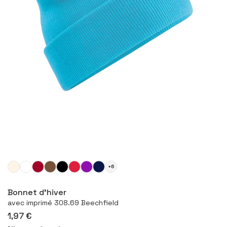
+6
Configurer le produit
Bonnet d'hiver
avec imprimé 308.69 Beechfield
1,97 €