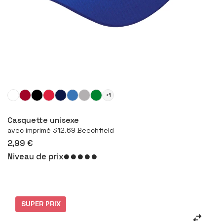
+1
Configurer le produit
Casquette unisexe
avec imprimé 312.69 Beechfield
2,99 €
Niveau de prix
SUPER PRIX