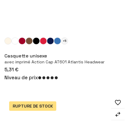
+5
Configurer le produit
Casquette unisexe
avec imprimé Action Cap AT601 Atlantis Headwear
5,31 €
Niveau de prix
favorite_border
RUPTURE DE STOCK