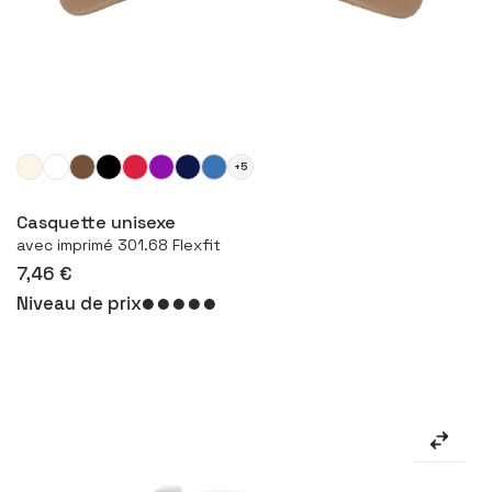
+5
Configurer le produit
Casquette unisexe
avec imprimé 301.68 Flexfit
7,46 €
Niveau de prix