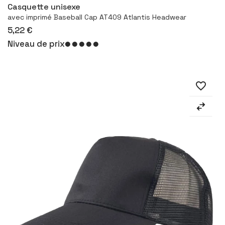
Casquette unisexe
avec imprimé Baseball Cap AT409 Atlantis Headwear
5,22 €
Niveau de prix
favorite_border