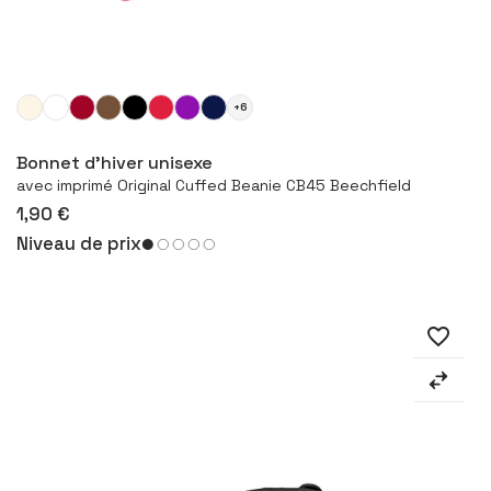
+6
Configurer le produit
Bonnet d'hiver unisexe
avec imprimé Original Cuffed Beanie CB45 Beechfield
1,90 €
Niveau de prix
favorite_border