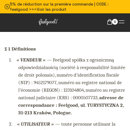
5% de réduction sur la première commande | CODE :
feelgood >>>Voir les produit
0
§ 1 Définitions
1.
« VENDEUR »
— Feelgood spółka z ograniczoną
odpowiedzialnością (société à responsabilité limitée
de droit polonais), numéro d’identification fiscale
(NIP) : 9452179077, numéro au registre national de
l’économie (REGON) : 123104804, numéro au registre
national judiciaire (KRS) : 0000507733,
adresse de
correspondance : Feelgood, ul. TURYSTYCZNA 2,
31-213 Kraków, Pologne.
2.
« UTILISATEUR »
— toute personne utilisant la