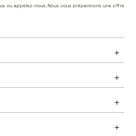
ous ou appelez-nous. Nous vous préparerons une offre
add
add
add
add