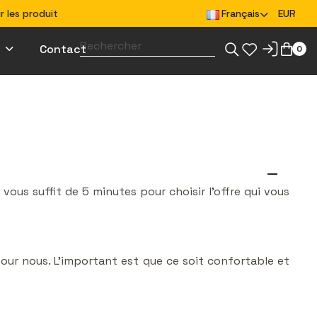
 les produit
Français
EUR
Contact
0
 un projet pour l'impression
Créez des vêtements pour votre équipe
Créez des goodies pour votre équipe
remove
l vous suffit de 5 minutes pour choisir l'offre qui vous
our nous. L'important est que ce soit confortable et