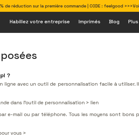
% de réduction sur la première commande | CODE : feelgood >>>Voir
Habillez votre entreprise
Imprimés
Blog
Plus
Comment préparer
Produits écoresponsables & véganes
Solutions pour les secteurs d\'activité
 posées
pl ?
ligne avec un outil de personnalisation facile à utiliser. I
e dans l’outil de personnalisation > lien
ar e-mail ou par téléphone. Tous les moyens sont bons p
pour vous >