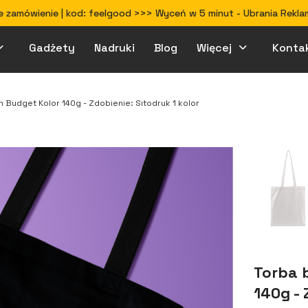
 zamówienie | kod: feelgood >>> Wyceń w 5 minut - Ubrania Rekla
Gadżety
Nadruki
Blog
Więcej
Konta
Jak przygotować projekt do druku
 Budget Kolor 140g - Zdobienie: Sitodruk 1 kolor
Torba 
140g - 