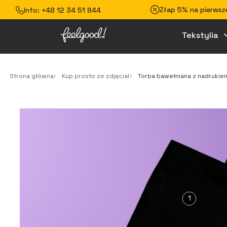
Złap 5% na pierwsze
Info:
+48 12 34 51 844
Tekstylia
Strona główna
Kup prosto ze zdjęcia!
Torba bawełniana z nadrukiem
1