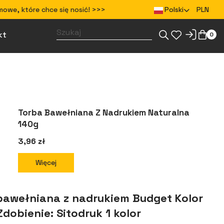
mowe, które chce się nosić! >>>
Polski
PLN
kt
0
Zaprojektuj gadżety dla swojego zespołu
Zaprojektuj odzież dla swojego zespołu
Torba Bawełniana Z Nadrukiem Naturalna
140g
3,96 zł
Więcej
bawełniana z nadrukiem Budget Kolor
Zdobienie: Sitodruk 1 kolor