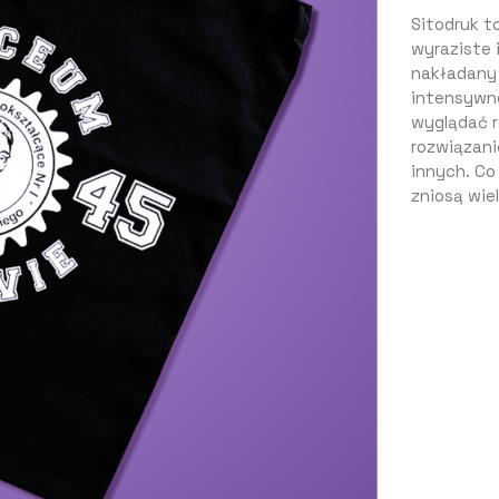
Sitodruk t
wyraziste i
nakładany 
intensywno
wyglądać r
rozwiązanie
innych. Co
zniosą wie