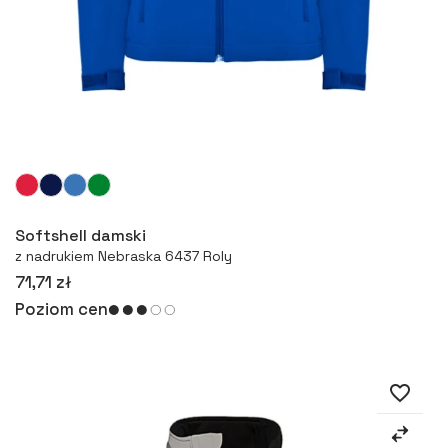
Więcej
Softshell damski
z nadrukiem Nebraska 6437 Roly
71,71 zł
Poziom cen
favorite_border