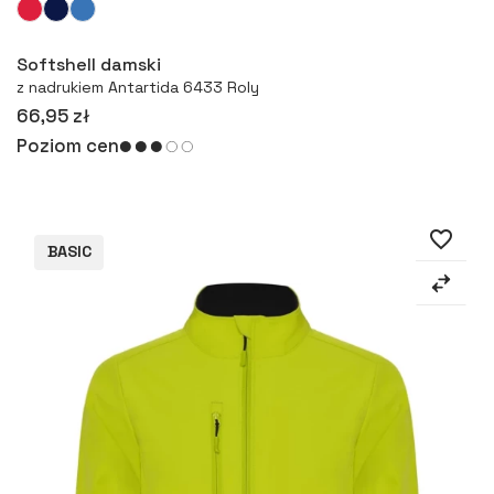
Więcej
Softshell damski
z nadrukiem Antartida 6433 Roly
66,95 zł
Poziom cen
favorite_border
BASIC