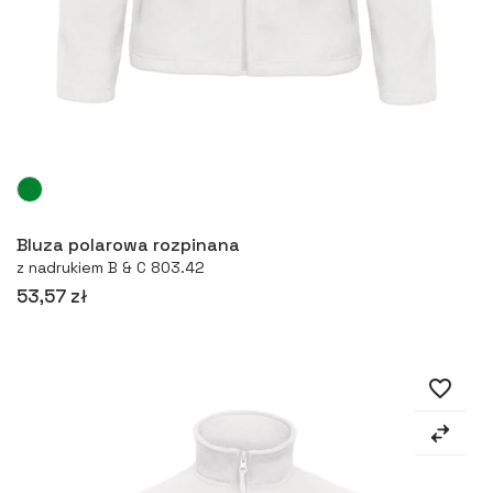
Więcej
Bluza polarowa rozpinana
z nadrukiem B & C 803.42
53,57 zł
favorite_border