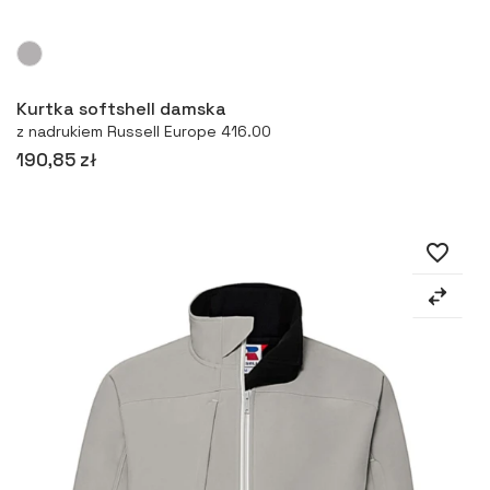
Więcej
Kurtka softshell damska
z nadrukiem Russell Europe 416.00
190,85 zł
favorite_border