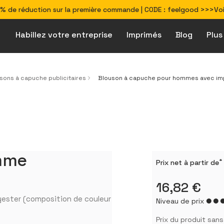
% de réduction sur la première commande | CODE : feelgood >>>Voir
Habillez votre entreprise
Imprimés
Blog
Plus
Comment préparer
Produits écoresponsables & véganes
Solutions pour les secteurs d\'activité
sons à capuche publicitaires
Blouson à capuche pour hommes avec imp
mme
*
Prix ​​net à partir de
16,82 €
lyester (composition de couleur
Niveau de prix
Prix ​​du produit san