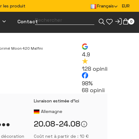
 les produit
Français
EUR
Contact
0
 un projet pour l'impression
Créez des vêtements pour votre équipe
Créez des goodies pour votre équipe
rimé Moon 420 Malfini
4.9
128 opinii
98%
68 opinii
Livraison estimée d'ici
Allemagne
20.08-24.08
s décoration
Coût net à partir de : 10 €