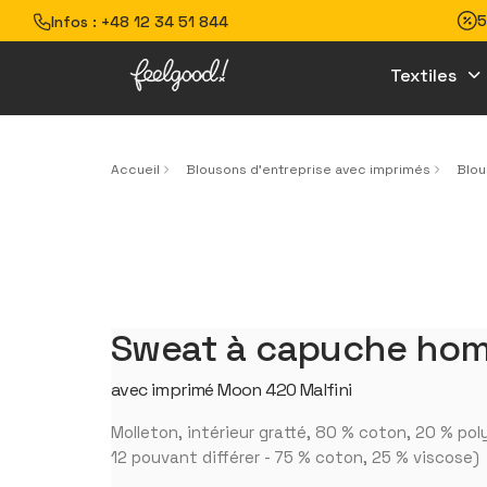
5
Infos :
+48 12 34 51 844
Textiles
Accueil
Blousons d'entreprise avec imprimés
Blou
Sweat à capuche ho
avec imprimé Moon 420 Malfini
Molleton, intérieur gratté, 80 % coton, 20 % po
12 pouvant différer - 75 % coton, 25 % viscose)