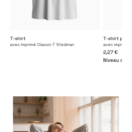
T-shirt
T-shirt pou
Configurer le produit
Con
avec imprimé Classic-T Stedman
avec imprimé 1
2,27 €
Niveau de p