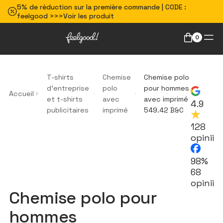
5% de réduction sur la première commande | CODE :
feelgood >>>Voir les produit
0
T-shirts
Chemise
Chemise polo
d'entreprise
polo
pour hommes
Accueil
et t-shirts
avec
avec imprimé
4.9
publicitaires
imprimé
549.42 B&C
128
opinii
98%
68
opinii
Chemise polo pour
hommes