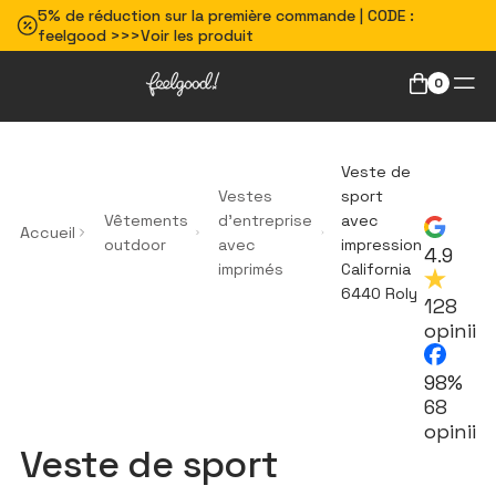
5% de réduction sur la première commande | CODE :
feelgood >>>Voir les produit
0
Veste de
Vestes
sport
Vêtements
d'entreprise
avec
Accueil
outdoor
avec
impression
4.9
imprimés
California
6440 Roly
128
opinii
98%
68
opinii
Veste de sport