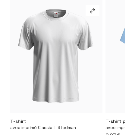
T-shirt
T-shirt pou
Configurer le produit
Con
avec imprimé Classic-T Stedman
avec imprimé 1