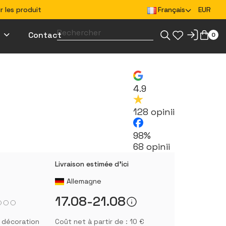
 les produit
Français
EUR
Contact
0
 un projet pour l'impression
Créez des vêtements pour votre équipe
Créez des goodies pour votre équipe
4.9
128 opinii
98%
68 opinii
Livraison estimée d'ici
Allemagne
17.08-21.08
s décoration
Coût net à partir de : 10 €