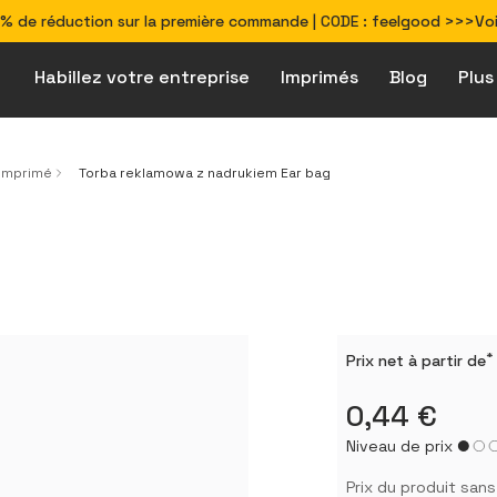
% de réduction sur la première commande | CODE : feelgood >>>Voir
Habillez votre entreprise
Imprimés
Blog
Plus
Comment préparer
Produits écoresponsables & véganes
Solutions pour les secteurs d\'activité
 imprimé
Torba reklamowa z nadrukiem Ear bag
*
Prix ​​net à partir de
0,44 €
Niveau de prix
Prix ​​du produit san