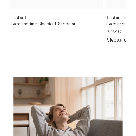
T-shirt
T-shirt pou
Configurer le produit
Con
avec imprimé Classic-T Stedman
avec imprimé 1
2,27 €
Niveau de p