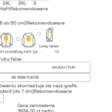
2XL
3XL
S
:
Haft
Rekomendowane
6 do 50 cm2
Rekomendowane
Lewy rękaw
aft przód
Duży haft tył
+2
ruku:
false
ZAŁADUJ PLIKI
NIE MAM PLIKÓW
ieniu skontaktuje się nasz grafik.
dard (do 7 dni)
Rekomendowane
Cena zamówienia
3934,00 zł netto