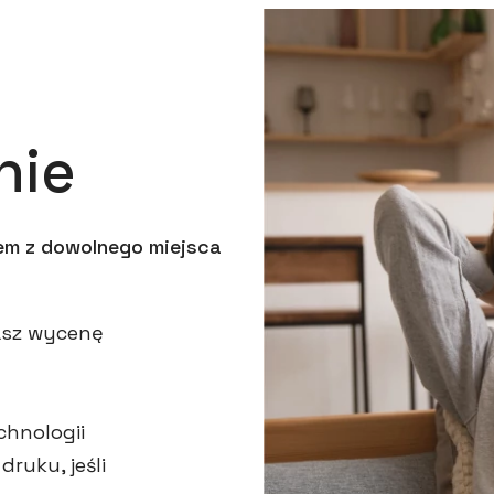
nie
iem z dowolnego miejsca
masz wycenę
hnologii
ruku, jeśli