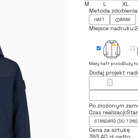
M
L
XL
Metoda zdobienia
HAFT
BRAK
Miejsce nadruku:
2
Mały haft przód
Duży h
Dodaj projekt nad
Po złożonym zamów
Czas realizacji:
Stan
STANDARD (DO 7 DNI)
Cena za sztukę
393,40 zł netto