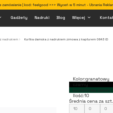
 zamówienie | kod: feelgood >>> Wyceń w 5 minut - Ubrania Rekla
Gadżety
Nadruki
Blog
Więcej
Konta
Jak przygotować projekt do druku
 z nadrukiem
Kurtka damska z nadrukiem zimowa z kapturem 0843 ID
Kolor:
granatowy
czarny
butelkowa zieleń
Ilość:
10
Średnia cena za szt