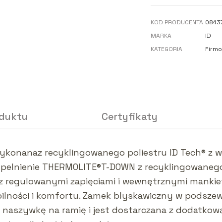
KOD PRODUCENTA
0843
MARKA
ID
KATEGORIA
Firmo
oduktu
Certyfikaty
wykonanaz recyklingowanego poliestru ID Tech® z
elnienie THERMOLITE®T-DOWN z recyklingowanego m
 z regulowanymi zapięciami i wewnętrznymi manki
obilności i komfortu. Zamek blyskawiczny w podsze
 naszywkę na ramię i jest dostarczana z dodatkow