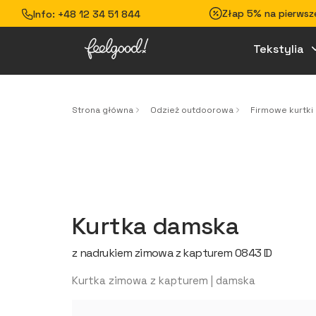
Złap 5% na pierwsze
Info:
+48 12 34 51 844
Tekstylia
Strona główna
Odzież outdoorowa
Firmowe kurtki
Kurtka damska
z nadrukiem zimowa z kapturem 0843 ID
Kurtka zimowa z kapturem | damska