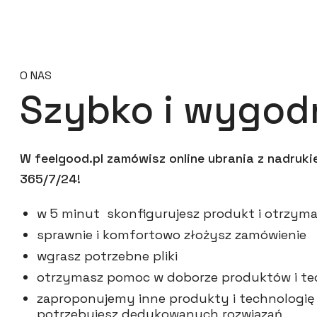
O NAS
Szybko i wygod
W feelgood.pl zamówisz online ubrania z nadruk
365/7/24!
w 5 minut skonfigurujesz produkt i otrzy
sprawnie i komfortowo złożysz zamówienie
wgrasz potrzebne pliki
otrzymasz pomoc w doborze produktów i tec
zaproponujemy inne produkty i technologię d
potrzebujesz dedykowanych rozwiązań