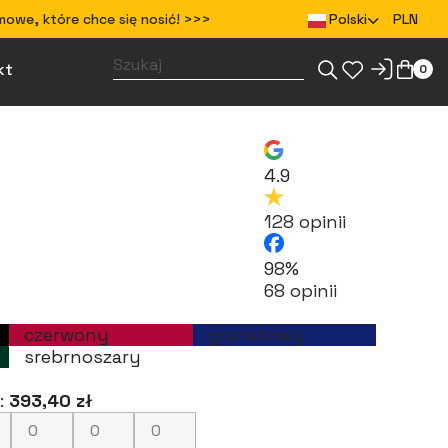
mowe, które chce się nosić! >>>
Polski
PLN
kt
0
Zaprojektuj gadżety dla swojego zespołu
Zaprojektuj odzież dla swojego zespołu
4.9
128 opinii
98%
68 opinii
czerwony
granatowy
srebrnoszary
.:
393,40 zł