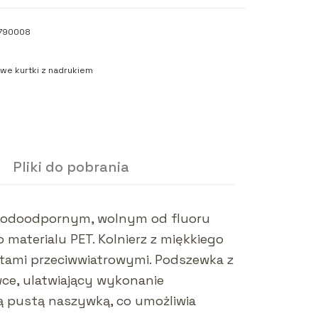
790008
we kurtki z nadrukiem
Pliki do pobrania
 wodoodpornym, wolnym od fluoru
aterialu PET. Kolnierz z miękkiego
etami przeciwwiatrowymi. Podszewka z
wce, ulatwiający wykonanie
ą pustą naszywką, co umożliwia