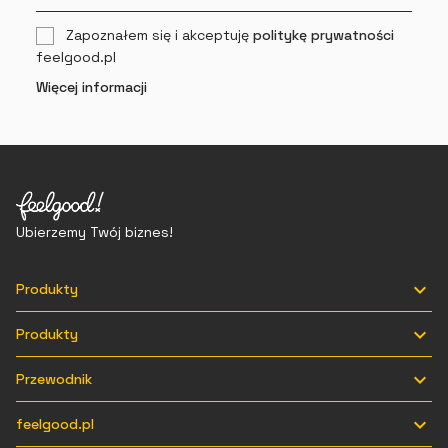
Zapoznałem się i akceptuję
politykę prywatności
feelgood.pl
Więcej informacji
Ubierzemy Twój biznes!

Produkty

Produkty

Przewodnik

feelgood.pl