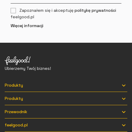
Zapoznałem się i akceptuję
politykę prywatności
feelgood.pl
Więcej informacji
Ubierzemy Twój biznes!

Produkty

Produkty

Przewodnik

feelgood.pl