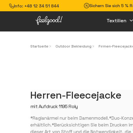
Sichern Sie sich 5 % 
Info:
+48 12 34 51 844
Textilien
Startseite
Outdoor Bekleidung
Firmen-Fleecejack
Herren-Fleecejacke
mit Aufdruck 1195 Roly
*Raglanärmel nur beim Damenmodell.*Duo-Konze
erhältlich.*Berücksichtigen Sie beim Drucken 
dieser Art von Stoff und die Notwendigkeit, die