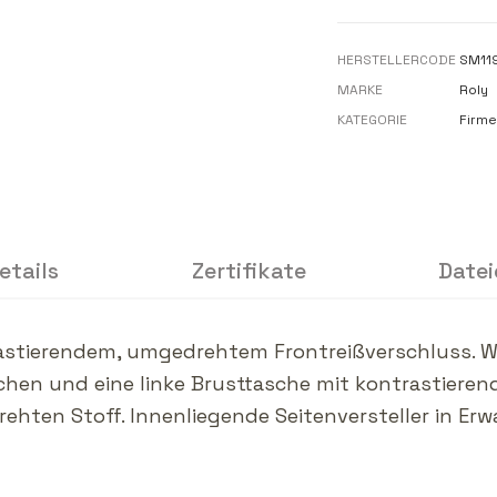
HERSTELLERCODE
SM11
MARKE
Roly
KATEGORIE
Firme
etails
Zertifikate
Datei
rastierendem, umgedrehtem Frontreißverschluss. 
aschen und eine linke Brusttasche mit kontrastier
hten Stoff. Innenliegende Seitenversteller in Er