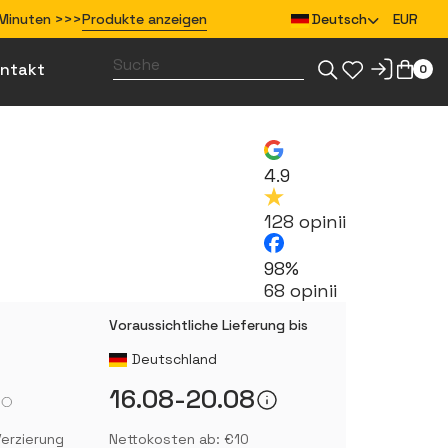
5 Minuten >>>
Produkte anzeigen
Deutsch
EUR
ntakt
0
Gestalte Merchandise für dein Team
Gestalte Bekleidung für dein Team
4.9
128 opinii
98%
68 opinii
Voraussichtliche Lieferung bis
Deutschland
16.08-20.08
erzierung
Nettokosten ab: €10