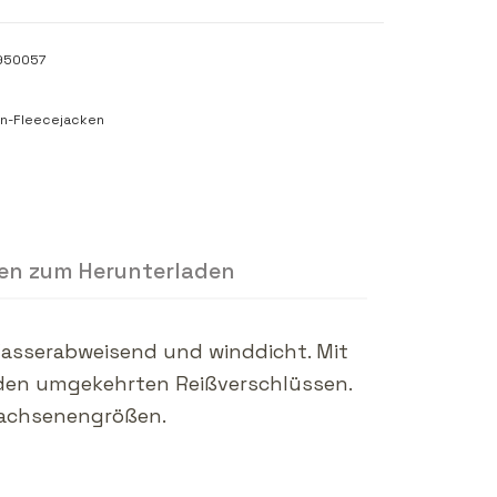
950057
n-Fleecejacken
en zum Herunterladen
Wasserabweisend und winddicht. Mit
enden umgekehrten Reißverschlüssen.
wachsenengrößen.