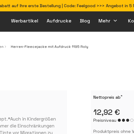
Rabatt auf Ihre erste Bestellung | Code: Feelgood >>> Angebot in 
Werbartikel
Aufdrucke
Blog
Mehr
Ko
Wie bereite ich Dateien für den Druck vor?
en
Herren-Fleecejacke mit Aufdruck 1195 Roly
*
Nettopreis ab
12,92 €
pt.*Auch in Kindergrößen
Preisniveau
immer die Einschränkungen
Produktpreis ohne V
 Tinte vor Migrationen zu