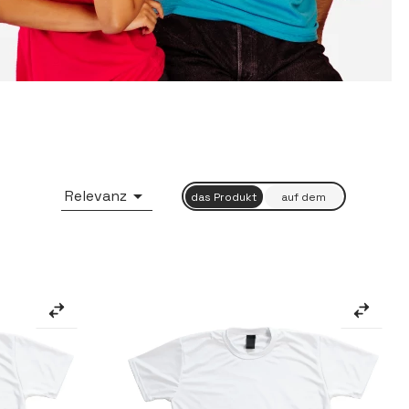

Relevanz