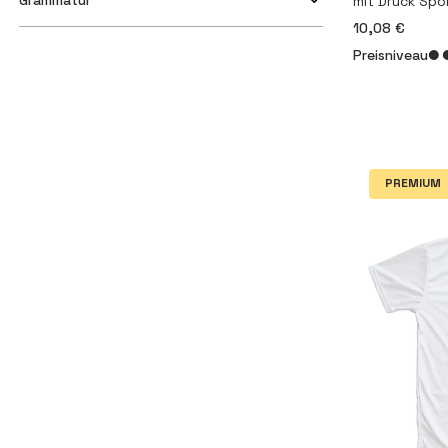
Grammatur
mit Druck Spo
10,08 €
Preisniveau
PREMIUM