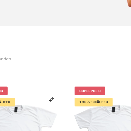
funden
IS
SUPERPREIS
ÄUFER
TOP-VERKÄUFER