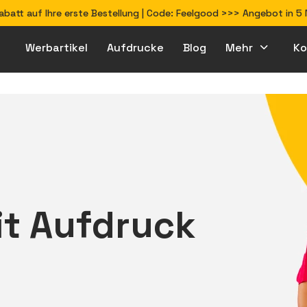
Rabatt auf Ihre erste Bestellung | Code: Feelgood >>> Angebot in 
Werbartikel
Aufdrucke
Blog
Mehr
Ko
Wie bereite ich Dateien für den Druck vor?
it Aufdruck