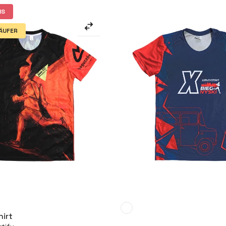
IS
ÄUFER
Mehr
Mehr
hirt