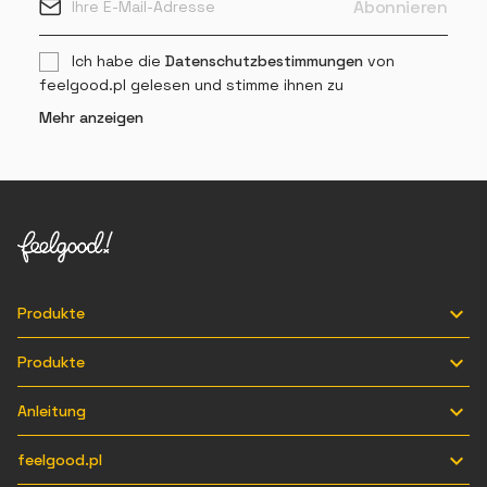
Ich habe die
Datenschutzbestimmungen
von
feelgood.pl gelesen und stimme ihnen zu
Mehr anzeigen

Produkte

Produkte

Anleitung

feelgood.pl