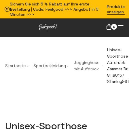
Sichern Sie sich 5 % Rabatt auf Ihre erste
Produkte
Bestellung | Code: Feelgood >>> Angebot in 5
anzeigen
Minuten >>>
0
Unisex-
Sporthose 
Jogginghose
Aufdruck
Startseite
Sportbekleidung
mit Aufdruck
Jammer Dr
STBU157
Stanley&St
Unisex-Sporthose