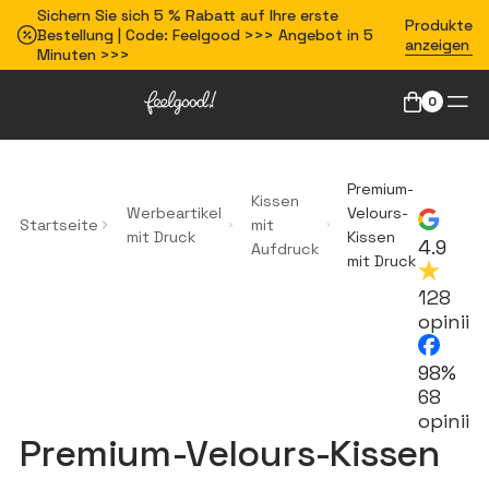
Sichern Sie sich 5 % Rabatt auf Ihre erste
Produkte
Bestellung | Code: Feelgood >>> Angebot in 5
anzeigen
Minuten >>>
0
Premium-
Kissen
Werbeartikel
Velours-
Startseite
mit
mit Druck
Kissen
4.9
Aufdruck
mit Druck
128
opinii
98%
68
opinii
Premium-Velours-Kissen