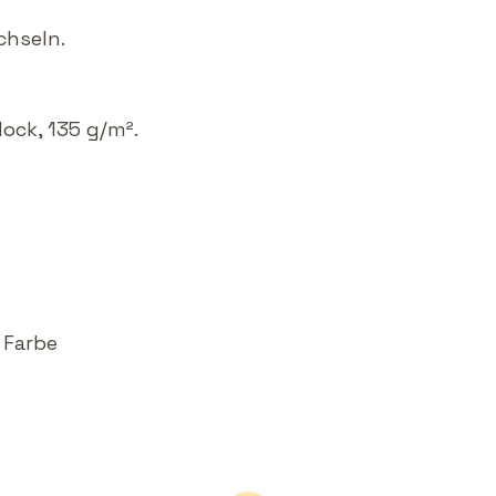
chseln.
lock, 135 g/m².
 Farbe