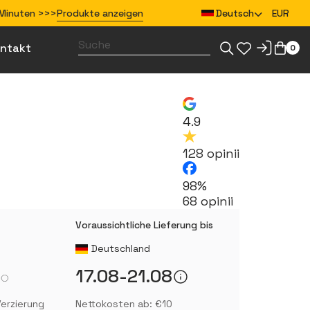
5 Minuten >>>
Produkte anzeigen
Deutsch
EUR
ntakt
0
Gestalte Merchandise für dein Team
Gestalte Bekleidung für dein Team
4.9
128 opinii
98%
68 opinii
Voraussichtliche Lieferung bis
Deutschland
17.08-21.08
erzierung
Nettokosten ab: €10