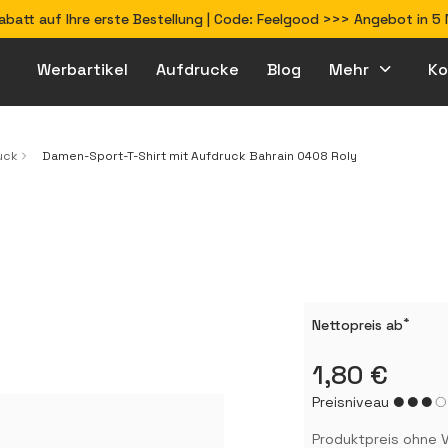
Rabatt auf Ihre erste Bestellung | Code: Feelgood >>> Angebot in 
Werbartikel
Aufdrucke
Blog
Mehr
Ko
Wie bereite ich Dateien für den Druck vor?
uck
Damen-Sport-T-Shirt mit Aufdruck Bahrain 0408 Roly
*
Nettopreis ab
1,80 €
Preisniveau
Produktpreis ohne V