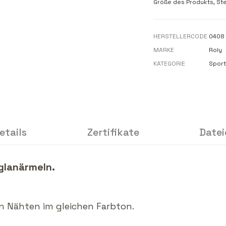
Größe des Produkts, St
HERSTELLERCODE
0408
MARKE
Roly
KATEGORIE
Sport
etails
Zertifikate
Datei
glanärmeln.
n Nähten im gleichen Farbton.