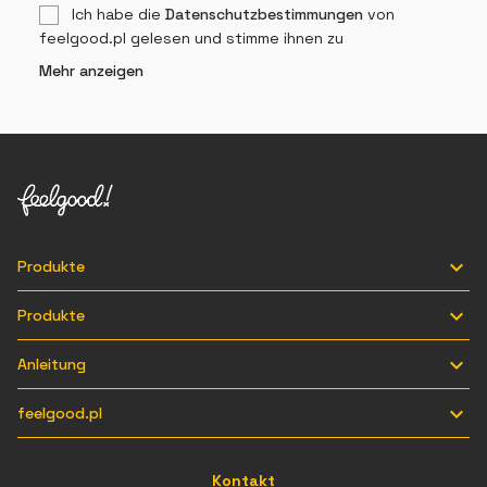
Ich habe die
Datenschutzbestimmungen
von
feelgood.pl gelesen und stimme ihnen zu
Mehr anzeigen

Produkte

Produkte

Anleitung

feelgood.pl
Kontakt