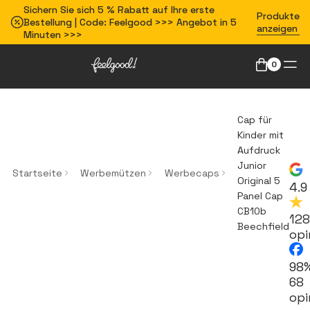
Sichern Sie sich 5 % Rabatt auf Ihre erste
Produkte
Bestellung | Code: Feelgood >>> Angebot in 5
anzeigen
Minuten >>>
0
Cap für
Kinder mit
Aufdruck
Junior
Startseite
Werbemützen
Werbecaps
Original 5
4.9
Panel Cap
CB10b
128
Beechfield
opi
98
68
opi