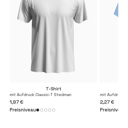
T-Shirt
T
Mehr
mit Aufdruck Classic-T Stedman
mit Aufdruck 1
1,97 €
2,27 €
Preisniveau
Preisniveau