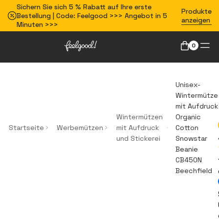
Sichern Sie sich 5 % Rabatt auf Ihre erste
Produkte
Bestellung | Code: Feelgood >>> Angebot in 5
anzeigen
Minuten >>>
0
Unisex-
Wintermütze
mit Aufdruck
Wintermützen
Organic
Startseite
Werbemützen
mit Aufdruck
Cotton
und Stickerei
Snowstar
Beanie
CB450N
Beechfield