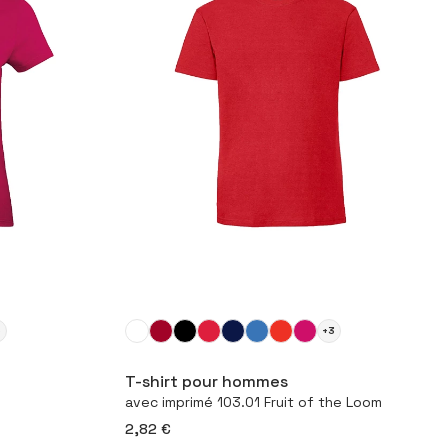
6
+3
duit
Configurer le produit
T-shirt pour hommes
avec imprimé 103.01 Fruit of the Loom
2,82 €