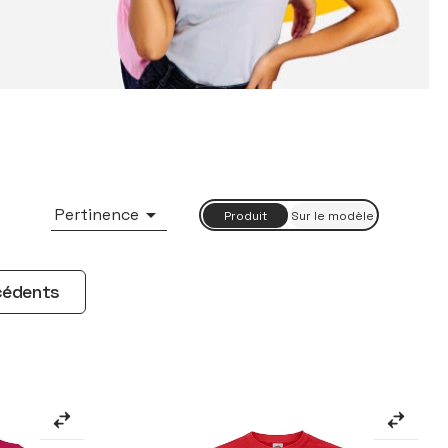

Pertinence
écédents