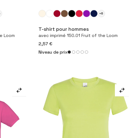
4
+6
duit
Configurer le produit
T-shirt pour hommes
he Loom
avec imprimé 150.01 Fruit of the Loom
2,57 €
Niveau de prix