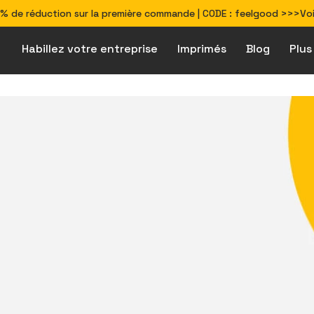
% de réduction sur la première commande | CODE : feelgood >>>Voir
Habillez votre entreprise
Imprimés
Blog
Plus
Comment préparer
Produits écoresponsables & véganes
Solutions pour les secteurs d\'activité