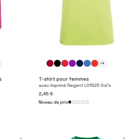
5
+4
duit
Configurer le produit
s
T-shirt pour femmes
avec imprimé Regent L01825 Sol's
2,45 €
Niveau de prix