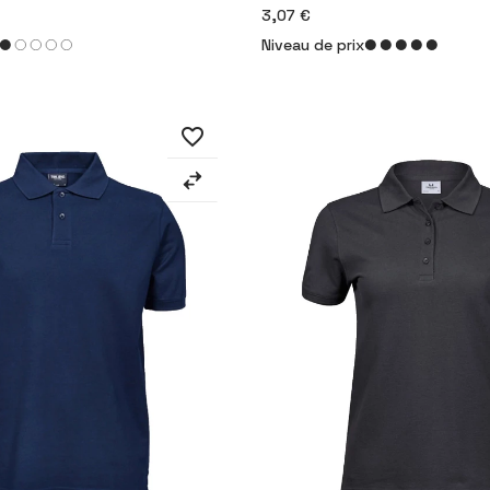
3,07 €
Niveau de prix
favorite_border