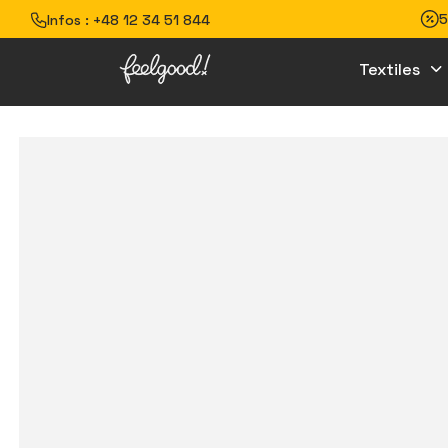
5
Infos :
+48 12 34 51 844
Textiles