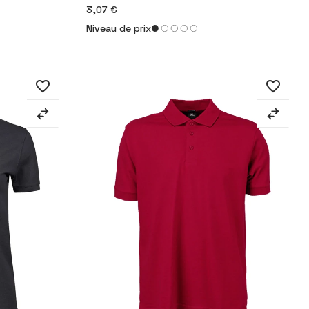
3,07 €
Niveau de prix
favorite_border
favorite_border