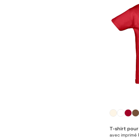
Con
T-shirt pou
avec imprimé 