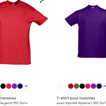
+6
+
figurer le produit
Configurer le pro
r hommes
T-shirt pour hommes
RegentL150 Sol's
avec imprimé Imperial L190 Sol'