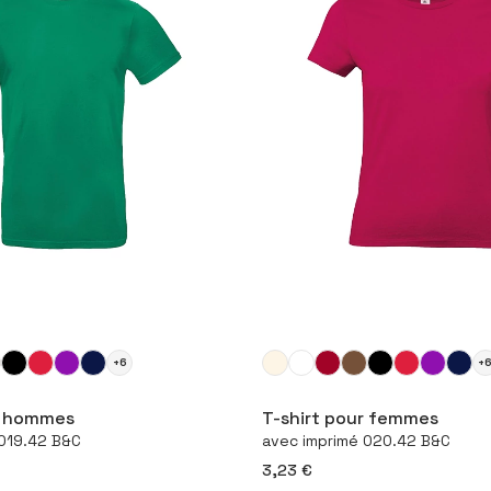
+6
+
figurer le produit
Configurer le pro
r hommes
T-shirt pour femmes
 019.42 B&C
avec imprimé 020.42 B&C
3,23 €