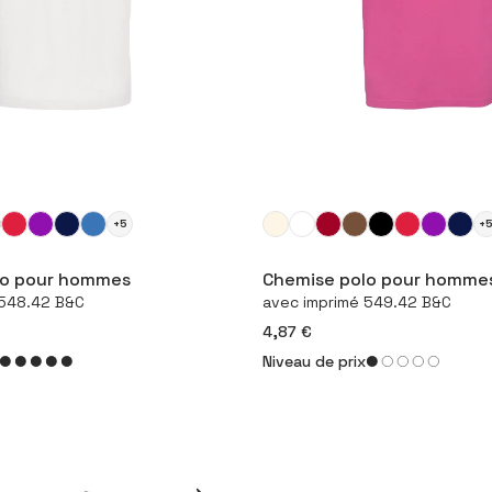
+5
+
figurer le produit
Configurer le pro
lo pour hommes
Chemise polo pour homme
 548.42 B&C
avec imprimé 549.42 B&C
4,87 €
Niveau de prix