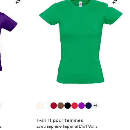
6
+6
duit
Configurer le produit
T-shirt pour femmes
s
avec imprimé Imperial L191 Sol's