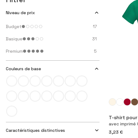
Niveau de prix
Budget
17
Basique
31
Premium
5
Couleurs de base
Con
T-shirt pou
avec imprimé
Caractéristiques distinctives
3,23 €