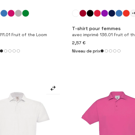
+
figurer le produit
Configurer le pro
T-shirt pour femmes
11.01 Fruit of the Loom
avec imprimé 136.01 Fruit of t
2,57 €
Niveau de prix