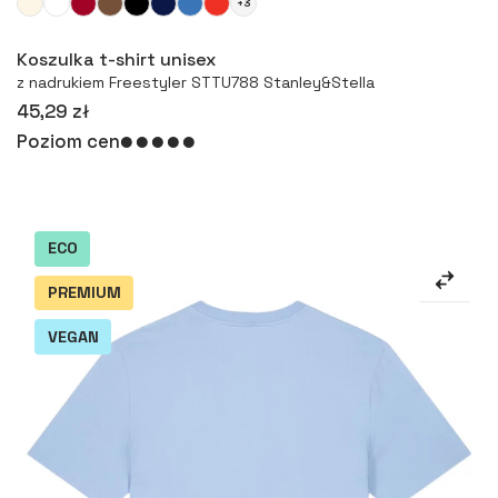
+3
Więcej
Koszulka t-shirt unisex
z nadrukiem Freestyler STTU788 Stanley&Stella
45,29 zł
Poziom cen
ECO
PREMIUM
VEGAN