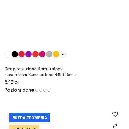
+1
Więcej
Czapka z daszkiem unisex
z nadrukiem SummerHead 4199 Basic+
8,13 zł
Poziom cen
favorite_border
EXTRA ZDOBIENIA