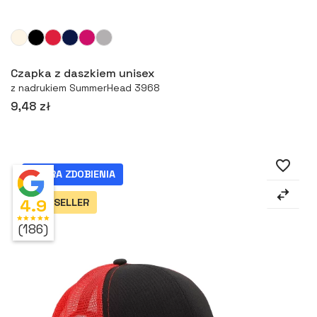
Więcej
Czapka z daszkiem unisex
z nadrukiem SummerHead 3968
9,48 zł
favorite_border
EXTRA ZDOBIENIA
4.9
TOP SELLER
star
star
star
star
star
(186)
⠇