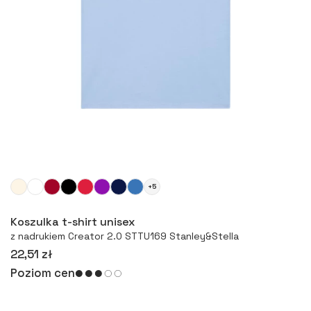
+5
Więcej
Koszulka t-shirt unisex
z nadrukiem Creator 2.0 STTU169 Stanley&Stella
22,51 zł
Poziom cen