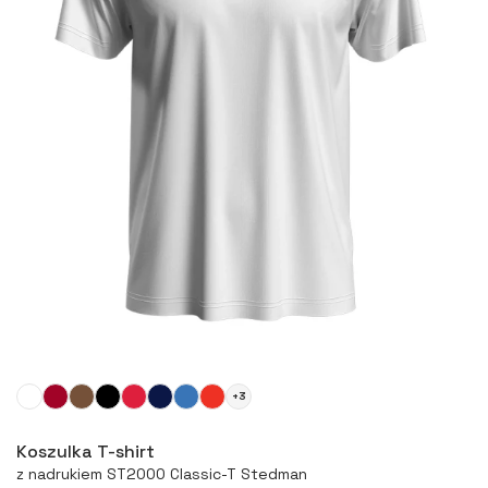
+3
Więcej
Koszulka T-shirt
z nadrukiem ST2000 Classic-T Stedman