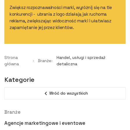
Zwiększ rozpoznawalności marki, wyróżnij się na tle
konkurencji - ubrania z logo działają jak ruchoma
reklama, zwiększając widoczność marki i ułatwiasz
zapamiętanie jej przez klientów.
Strona
Handel, usługi i sprzedaż
Branże
główna
detaliczna
Kategorie
expand_less
Wróć do wszystkich
Branże
Agencje marketingowe i eventowe