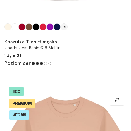
+6
Więcej
Koszulka T-shirt męska
z nadrukiem Basic 129 Malfini
13,19 zł
Poziom cen
ECO
PREMIUM
VEGAN