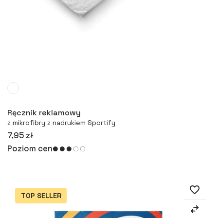
Więcej
Ręcznik reklamowy
z mikrofibry z nadrukiem Sportify
7,95 zł
Poziom cen
favorite_border
TOP SELLER