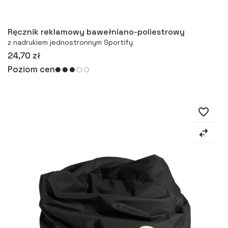
Więcej
Ręcznik reklamowy bawełniano-poliestrowy
z nadrukiem jednostronnym Sportify
24,70 zł
Poziom cen
favorite_border