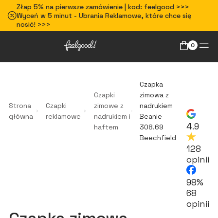
Złap 5% na pierwsze zamówienie | kod: feelgood >>>
Wyceń w 5 minut - Ubrania Reklamowe, które chce się
nosić! >>>
0
Czapka
Czapki
zimowa z
Strona
Czapki
zimowe z
nadrukiem
główna
reklamowe
nadrukiem i
Beanie
4.9
haftem
308.69
Beechfield
128
opinii
98%
68
opinii