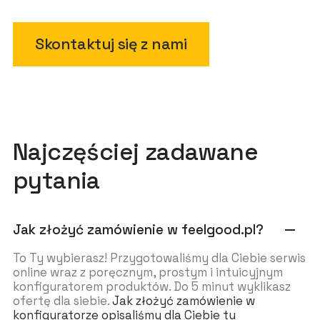
Skontaktuj się z nami
Najczęściej zadawane
pytania
Jak złożyć zamówienie w feelgood.pl?
remove
To Ty wybierasz! Przygotowaliśmy dla Ciebie serwis
online wraz z poręcznym, prostym i intuicyjnym
konfiguratorem produktów. Do 5 minut wyklikasz
ofertę dla siebie.
Jak złożyć zamówienie w
konfiguratorze opisaliśmy dla Ciebie tu