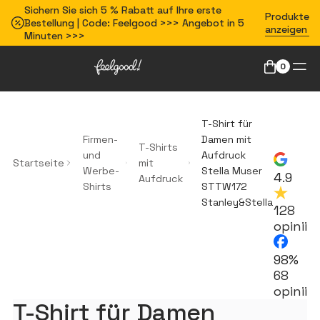
Sichern Sie sich 5 % Rabatt auf Ihre erste
Produkte
Bestellung | Code: Feelgood >>> Angebot in 5
anzeigen
Minuten >>>
0
T-Shirt für
Firmen-
Damen mit
T-Shirts
und
Aufdruck
Startseite
mit
Werbe-
Stella Muser
4.9
Aufdruck
Shirts
STTW172
Stanley&Stella
128
opinii
98%
68
opinii
T-Shirt für Damen