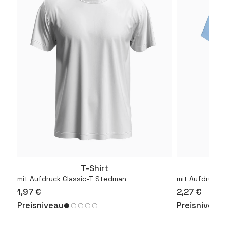
T-Shirt
T
Mehr
mit Aufdruck Classic-T Stedman
mit Aufdruck 1
1,97 €
2,27 €
Preisniveau
Preisniveau