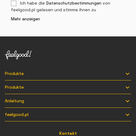
Ich habe die
Datenschutzbestimmungen
von
feelgood.pl gelesen und stimme ihnen zu
Mehr anzeigen

Produkte

Produkte

Anleitung

feelgood.pl
Kontakt