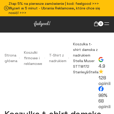
Złap 5% na pierwsze zamówienie | kod: feelgood >>>
Wyceń w 5 minut - Ubrania Reklamowe, które chce się
nosić! >>>
0
Koszulka t-
shirt damska z
Koszulki
Strona
T-Shirt z
nadrukiem
firmowe i
główna
nadrukiem
Stella Muser
reklamowe
4.9
STTW172
Stanley&Stella
128
opinii
98%
68
opinii