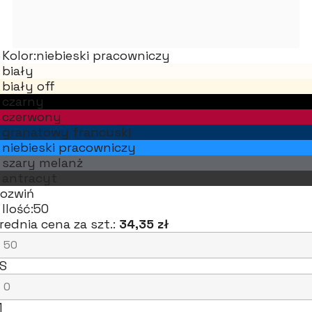
Kolor:
niebieski pracowniczy
biały
biały off
czarny
czerwony
granatowy francuski
niebieski pracowniczy
szary melanż
antracyt
ozwiń
Ilość:
50
rednia cena za szt.:
34,35 zł
S
M