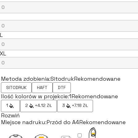
L
XL
Metoda zdobienia:
Sitodruk
Rekomendowane
SITODRUK
HAFT
DTF
Ilość kolorów w projekcie:
1
Rekomendowane
1
2
+4.12 ZŁ
3
+7.18 ZŁ
Rozwiń
Miejsce nadruku:
Przód do A4
Rekomendowane