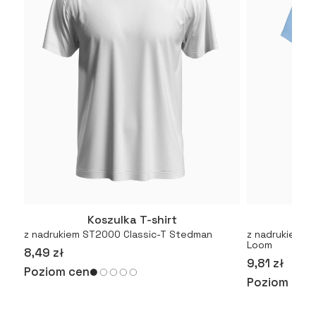
Koszulka T-shirt
Kosz
Więcej
z nadrukiem ST2000 Classic-T Stedman
z nadrukiem Or
Loom
8,49 zł
9,81 zł
Poziom cen
Poziom cen