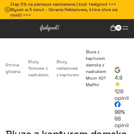
Złap 5% na pierwsze zamówienie | kod: feelgood >>>
Wyceń w 5 minut - Ubrania Reklamowe, które chce się
nosić! >>>
0
Bluza z
kapturem
Bluzy
Bluzy
Strona
damska z
firmowe z
reklamowe
główna
nadrukiem
nadrukiem
z kapturem
4.9
Moon 421
Malfini
128
opinii
98%
68
opinii