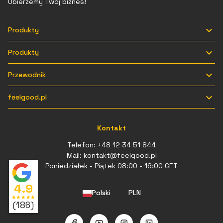
Ubierzemy Twój biznes!

Produkty

Produkty

Przewodnik

feelgood.pl
Kontakt
Telefon:
+48 12 34 51 844
Mail:
kontakt@feelgood.pl
Poniedziałek - Piątek 08:00 - 16:00 CET
4.9
Polski
PLN
star
star
star
star
star
(186)