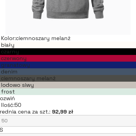
Kolor:
ciemnoszary melanż
biały
czarny
czerwony
granatowy
denim
ciemnoszary melanż
lodowo siwy
frost
ozwiń
Ilość:
50
rednia cena za szt.:
92,99 zł
S