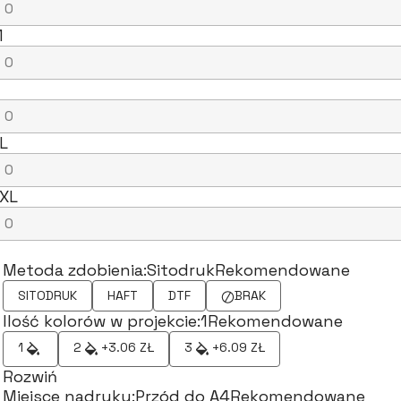
M
L
XL
Metoda zdobienia:
Sitodruk
Rekomendowane
SITODRUK
HAFT
DTF
BRAK
Ilość kolorów w projekcie:
1
Rekomendowane
1
2
+3.06 ZŁ
3
+6.09 ZŁ
Rozwiń
Miejsce nadruku:
Przód do A4
Rekomendowane