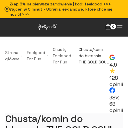
Złap 5% na pierwsze zamówienie | kod: feelgood >>>
Wyceń w 5 minut - Ubrania Reklamowe, które chce się
nosić! >>>
0
Chusty
Chusta/komin
Strona
Feelgood
Feelgood
do biegania
główna
For Run
For Run
THE GOLD SOUL
4.9
128
opinii
98%
68
opinii
Chusta/komin do