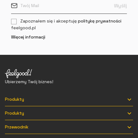
Zapoznałem się i akceptuję
politykę prywatności
feelgood.pl
Więcej informacji
Ubierzemy Twój biznes!

Produkty

Produkty

Przewodnik