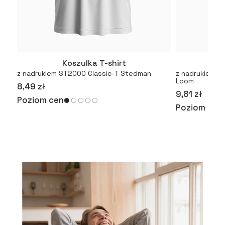
Koszulka T-shirt
Kosz
Więcej
z nadrukiem ST2000 Classic-T Stedman
z nadrukiem Or
Loom
8,49 zł
9,81 zł
Poziom cen
Poziom cen