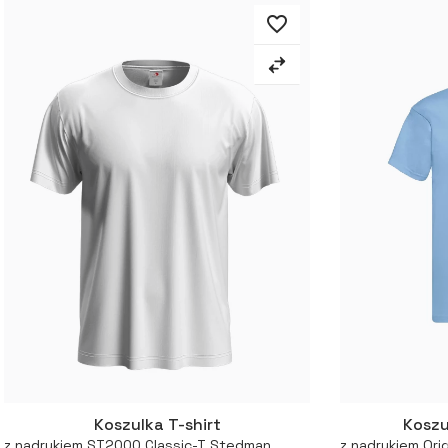
favorite_border
Koszulka T-shirt
Koszu
Więcej
z nadrukiem ST2000 Classic-T Stedman
z nadrukiem Orig