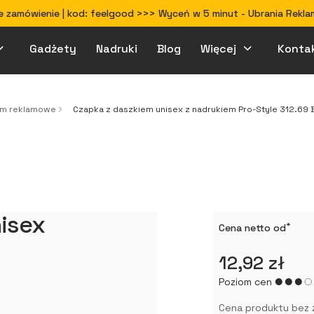
 zamówienie | kod: feelgood >>> Wyceń w 5 minut - Ubrania Rekla
Gadżety
Nadruki
Blog
Więcej
Konta
Jak przygotować projekt do druku
em reklamowe
Czapka z daszkiem unisex z nadrukiem Pro-Style 312.69 
isex
*
Cena netto od
12,92 zł
Poziom cen
Cena produktu bez 