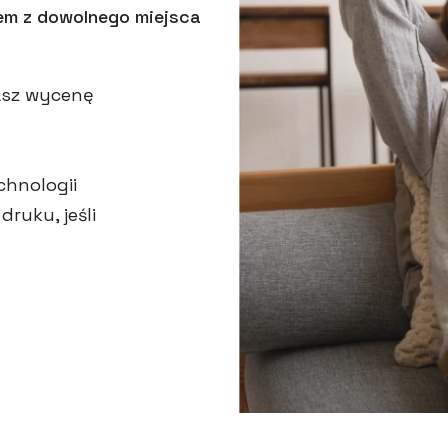
iem z dowolnego miejsca
masz wycenę
hnologii
ruku, jeśli