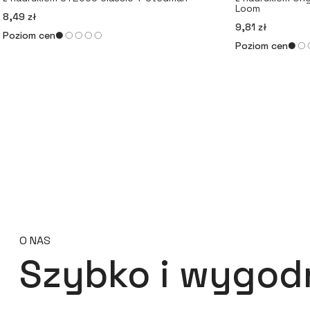
Loom
8,49 zł
9,81 zł
Poziom cen
Poziom cen
O NAS
Szybko i wygod