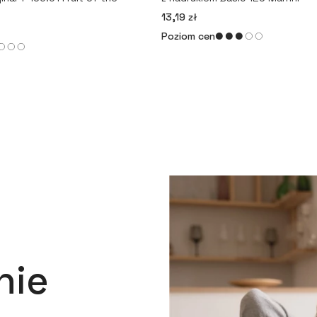
13,19 zł
Poziom cen
nie