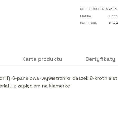
KOD PRODUCENTA
3126
MARKA
Beech
KATEGORIA
Czapk
Karta produktu
Certyfikaty
rill) ·6-panelowa ·wywietrzniki ·daszek 8-krotni
riału z zapięciem na klamerkę