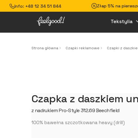
Złap 5% na pierwsze
Info:
+48 12 34 51 844
Tekstylia
Strona główna
Czapki reklamowe
Czapki z daszki
Czapka z daszkiem un
z nadrukiem Pro-Style 312.69 Beechfield
100% bawełna szczotkowana heavy (drill)