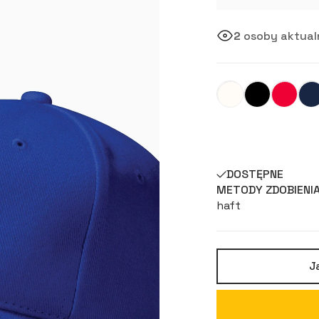
2
osoby aktualn
DOSTĘPNE
METODY ZDOBIENI
haft
J