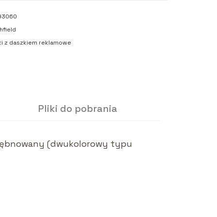
93060
field
i z daszkiem reklamowe
Pliki do pobrania
e stębnowany (dwukolorowy typu