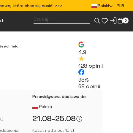
mowe, które chce się nosić! >>>
Polski
PLN
kt
0
Zaprojektuj gadżety dla swojego zespołu
Zaprojektuj odzież dla swojego zespołu
Beechfield
4.9
128 opinii
98%
68 opinii
Przewidywana dostawa do
Polska
21.08-25.08
zdobienia
Koszt netto od: 15 zł