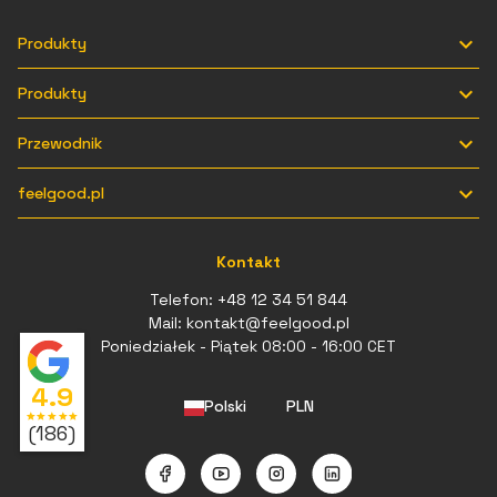

Produkty

Produkty

Przewodnik

feelgood.pl
Kontakt
Telefon:
+48 12 34 51 844
Mail:
kontakt@feelgood.pl
Poniedziałek - Piątek 08:00 - 16:00 CET
4.9
Polski
PLN
star
star
star
star
star
(186)