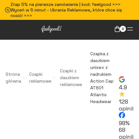
Złap 5% na pierwsze zamówienie | kod: feelgood >>>
Wyceń w 5 minut - Ubrania Reklamowe, które chce się
nosić! >>>
0
Czapka z
daszkiem
unisex z
Czapki z
Strona
Czapki
nadrukiem
daszkiem
główna
reklamowe
Action Cap
reklamowe
4.9
AT601
Atlantis
128
Headwear
opinii
98%
68
opinii