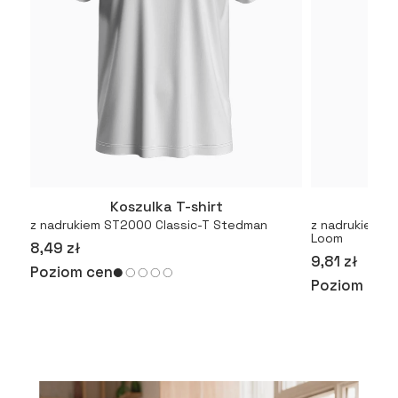
Koszulka T-shirt
Kosz
Więcej
z nadrukiem ST2000 Classic-T Stedman
z nadrukiem Or
Loom
8,49 zł
9,81 zł
Poziom cen
Poziom cen