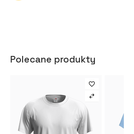
Polecane produkty
favorite_border