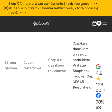
Złap 5% na pierwsze zamówienie | kod: feelgood >>>
Wyceń w 5 minut - Ubrania Reklamowe, które chce się
nosić! >>>
0
Czapka z
daszkiem
unisex z
Czapki z
nadrukiem
Strona
Czapki
daszkiem
Vintage
główna
reklamowe
reklamowe
Snapback
4.9
Trucker Cap
CB645
128
Beechfield
opinii
98%
68