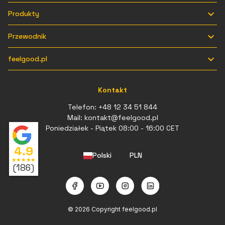

Produkty

Przewodnik

feelgood.pl
Kontakt
Telefon:
+48 12 34 51 844
Mail:
kontakt@feelgood.pl
Poniedziałek - Piątek 08:00 - 16:00 CET
4.9
Polski
PLN
star
star
star
star
star
(186)
⠇
© 2026 Copyright feelgood.pl