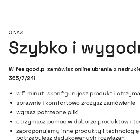
O NAS
Szybko i wygod
W feelgood.pl zamówisz online ubrania z nadruk
365/7/24!
w 5 minut skonfigurujesz produkt i otrzy
sprawnie i komfortowo złożysz zamówienie
wgrasz potrzebne pliki
otrzymasz pomoc w doborze produktów i tec
zaproponujemy inne produkty i technologię d
potrzebujesz dedykowanych rozwiązań