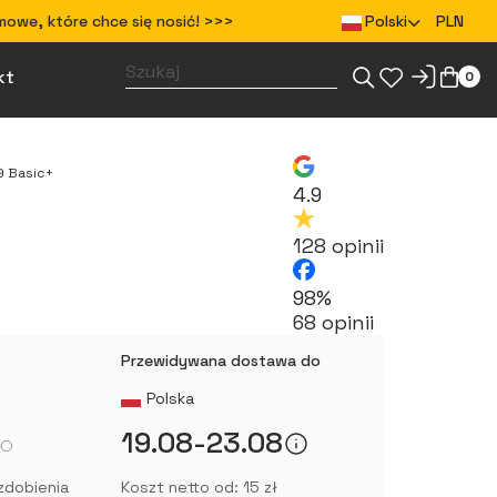
mowe, które chce się nosić! >>>
Polski
PLN
kt
0
Zaprojektuj gadżety dla swojego zespołu
Zaprojektuj odzież dla swojego zespołu
9 Basic+
4.9
128 opinii
98%
68 opinii
Przewidywana dostawa do
Polska
19.08-23.08
zdobienia
Koszt netto od: 15 zł