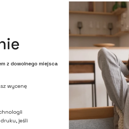
nie
iem z dowolnego miejsca
masz wycenę
hnologii
ruku, jeśli