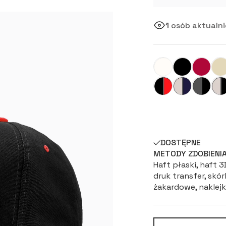
1
osób aktualni
DOSTĘPNE
METODY ZDOBIENI
Haft płaski, haft 
druk transfer, skó
żakardowe, naklej