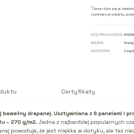
*
Cena różni się w zależn
rozmiaru produktu, poda
KOD PRODUCENTA
4199
MARKA
feelg
KATEGORIA
Czapk
oduktu
Certyfikaty
bawełny drapanej. Usztywniana z 6 panelami i pro
łu – 270 g/m2.
Jedna z najbardziej popularnych cza
anej powoduje, że jest miękka w dotyku, ale też ni