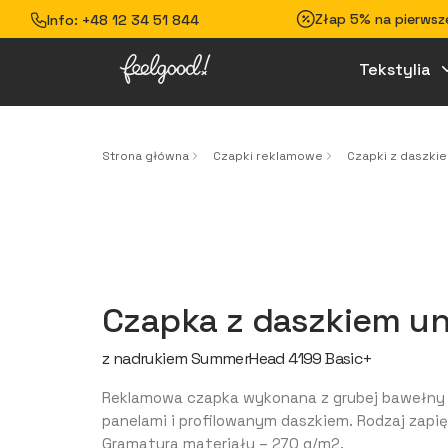
Złap 5% na pierwsze
Info:
+48 12 34 51 844
Tekstylia
Strona główna
Czapki reklamowe
Czapki z daszki
Czapka z daszkiem un
z nadrukiem SummerHead 4199 Basic+
Reklamowa czapka wykonana z grubej bawełny 
panelami i profilowanym daszkiem. Rodzaj zapięc
Gramatura materiału – 270 g/m2.