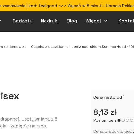
 zamówienie | kod: feelgood >>> Wyceń w 5 minut - Ubrania Rekla
Gadżety
Nadruki
Blog
Więcej
Konta
Jak przygotować projekt do druku
em reklamowe
Czapka z daszkiem unisex z nadrukiem SummerHead 419
isex
*
Cena netto od
8,13 zł
drapanej. Usztywniana z 6
Poziom cen
ia - zapięcie na rzep.
Cena produktu bez 