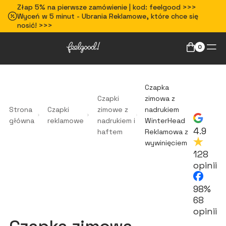
Złap 5% na pierwsze zamówienie | kod: feelgood >>>
Wyceń w 5 minut - Ubrania Reklamowe, które chce się
nosić! >>>
0
Czapka
Czapki
zimowa z
Strona
Czapki
zimowe z
nadrukiem
główna
reklamowe
nadrukiem i
WinterHead
4.9
haftem
Reklamowa z
wywinięciem
128
opinii
98%
68
opinii