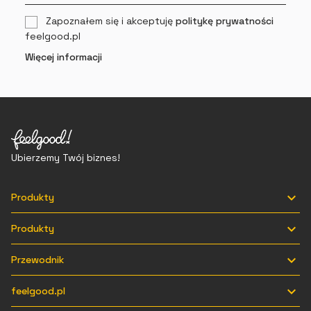
Zapoznałem się i akceptuję
politykę prywatności
feelgood.pl
Więcej informacji
Ubierzemy Twój biznes!

Produkty

Produkty

Przewodnik

feelgood.pl