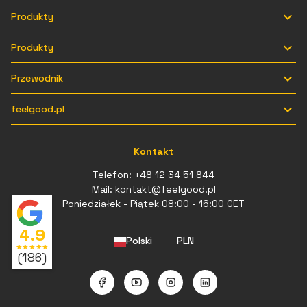

Produkty

Produkty

Przewodnik

feelgood.pl
Kontakt
Telefon:
+48 12 34 51 844
Mail:
kontakt@feelgood.pl
Poniedziałek - Piątek 08:00 - 16:00 CET
4.9
Polski
PLN
star
star
star
star
star
(186)