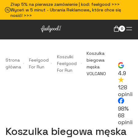
Złap 5% na pierwsze zamówienie | kod: feelgood >>>
Wyceń w 5 minut - Ubrania Reklamowe, które chce się
nosić! >>>
0
Koszulka
Koszulki
Strona
Feelgood
biegowa
Feelgood
główna
For Run
męska
For Run
4.9
VOLCANO
128
opinii
98%
68
opinii
Koszulka biegowa męska