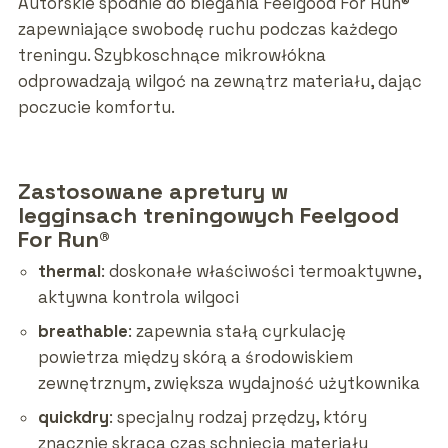
Autorskie spodnie do biegania Feelgood For Run®
zapewniające swobodę ruchu podczas każdego
treningu. Szybkoschnące mikrowłókna
odprowadzają wilgoć na zewnątrz materiału, dając
poczucie komfortu.
Zastosowane apretury w
legginsach treningowych Feelgood
For Run®
thermal
: doskonałe właściwości termoaktywne,
aktywna kontrola wilgoci
breathable
: zapewnia stałą cyrkulację
powietrza między skórą a środowiskiem
zewnętrznym, zwiększa wydajność użytkownika
quickdry
: specjalny rodzaj przędzy, który
znacznie skraca czas schnięcia materiału