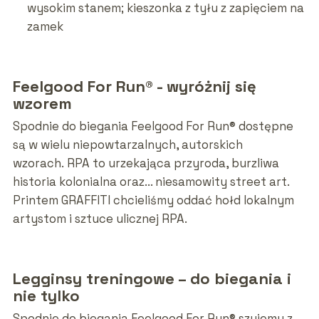
wysokim stanem; kieszonka z tyłu z zapięciem na
zamek
Feelgood For Run® - wyróżnij się
wzorem
Spodnie do biegania Feelgood For Run® dostępne
są w wielu niepowtarzalnych, autorskich
wzorach. RPA to urzekająca przyroda, burzliwa
historia kolonialna oraz... niesamowity street art.
Printem GRAFFITI chcieliśmy oddać hołd lokalnym
artystom i sztuce ulicznej RPA.
Legginsy treningowe – do biegania i
nie tylko
Spodnie do biegania Feelgood For Run® szyjemy z