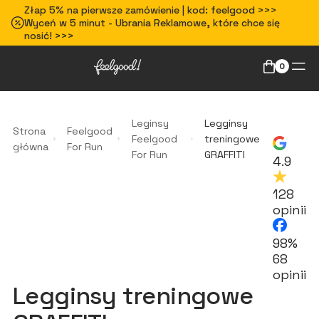
Złap 5% na pierwsze zamówienie | kod: feelgood >>>
Wyceń w 5 minut - Ubrania Reklamowe, które chce się
nosić! >>>
0
Leginsy
Legginsy
Strona
Feelgood
Feelgood
treningowe
główna
For Run
For Run
GRAFFITI
4.9
128
opinii
98%
68
opinii
Legginsy treningowe