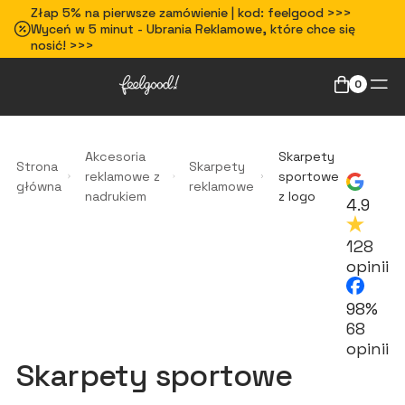
Złap 5% na pierwsze zamówienie | kod: feelgood >>>
Wyceń w 5 minut - Ubrania Reklamowe, które chce się
nosić! >>>
0
Akcesoria
Skarpety
Strona
Skarpety
reklamowe z
sportowe
główna
reklamowe
nadrukiem
z logo
4.9
128
opinii
98%
68
opinii
Skarpety sportowe