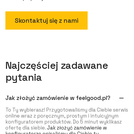
Skontaktuj się z nami
Najczęściej zadawane
pytania
Jak złożyć zamówienie w feelgood.pl?
remove
To Ty wybierasz! Przygotowaliśmy dla Ciebie serwis
online wraz z poręcznym, prostym i intuicyjnym
konfiguratorem produktów. Do 5 minut wyklikasz
ofertę dla siebie.
Jak złożyć zamówienie w
konfiguratorze opisaliśmy dla Ciebie tu