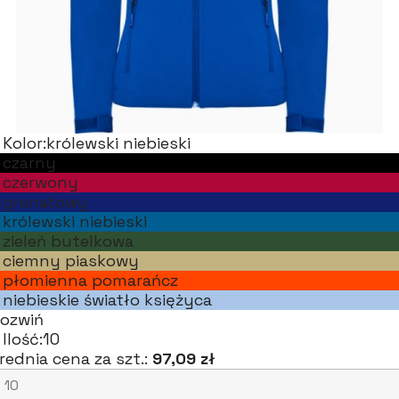
Kolor:
królewski niebieski
czarny
czerwony
granatowy
królewski niebieski
zieleń butelkowa
ciemny piaskowy
płomienna pomarańcz
niebieskie światło księżyca
ozwiń
Ilość:
10
rednia cena za szt.:
97,09 zł