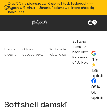
Złap 5% na pierwsze zamówienie | kod: feelgood >>>
Wyceń w 5 minut - Ubrania Reklamowe, które chce się
nosić! >>>
0
Softshell
damski z
Strona
Odzież
Softshelle
nadrukiem
główna
outdoorowa
reklamowe
Nebraska
4.9
6437 Roly
128
opinii
98%
68
opinii
Softshell damski