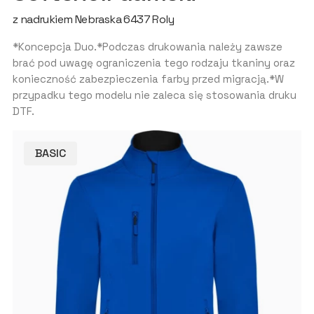
z nadrukiem Nebraska 6437 Roly
*Koncepcja Duo.*Podczas drukowania należy zawsze
brać pod uwagę ograniczenia tego rodzaju tkaniny oraz
konieczność zabezpieczenia farby przed migracją.*W
przypadku tego modelu nie zaleca się stosowania druku
DTF.
BASIC