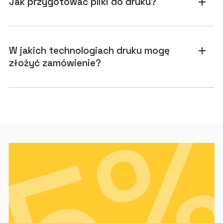
Jak przygotować pliki do druku?
add
W jakich technologiach druku mogę
add
złożyć zamówienie?