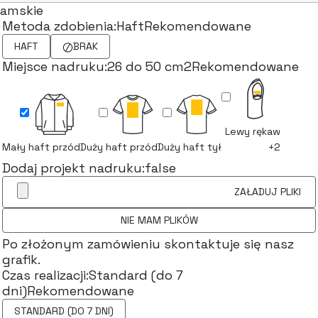
amskie
Metoda zdobienia:
Haft
Rekomendowane
HAFT
BRAK
Miejsce nadruku:
26 do 50 cm2
Rekomendowane
Lewy rękaw
Mały haft przód
Duży haft przód
Duży haft tył
+2
Dodaj projekt nadruku:
false
ZAŁADUJ PLIKI
NIE MAM PLIKÓW
Po złożonym zamówieniu skontaktuje się nasz
grafik.
Czas realizacji:
Standard (do 7
dni)
Rekomendowane
STANDARD (DO 7 DNI)