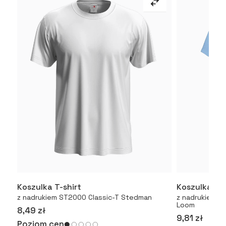
Koszulka T-shirt
Koszulka T-
Więcej
z nadrukiem ST2000 Classic-T Stedman
z nadrukiem Or
Loom
8,49 zł
9,81 zł
Poziom cen