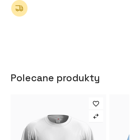
Polecane produkty
favorite_border