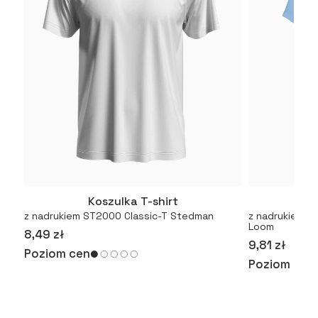
Koszulka T-shirt
Kosz
Więcej
z nadrukiem ST2000 Classic-T Stedman
z nadrukiem Or
Loom
8,49 zł
9,81 zł
Poziom cen
Poziom cen