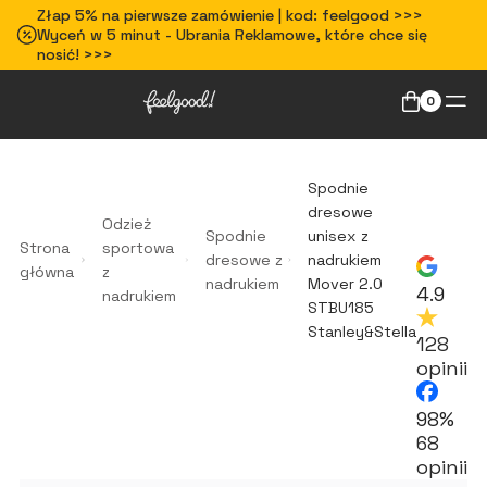
Złap 5% na pierwsze zamówienie | kod: feelgood >>>
Wyceń w 5 minut - Ubrania Reklamowe, które chce się
nosić! >>>
0
Spodnie
dresowe
Odzież
Spodnie
unisex z
Strona
sportowa
dresowe z
nadrukiem
główna
z
nadrukiem
Mover 2.0
4.9
nadrukiem
STBU185
Stanley&Stella
128
opinii
98%
68
opinii