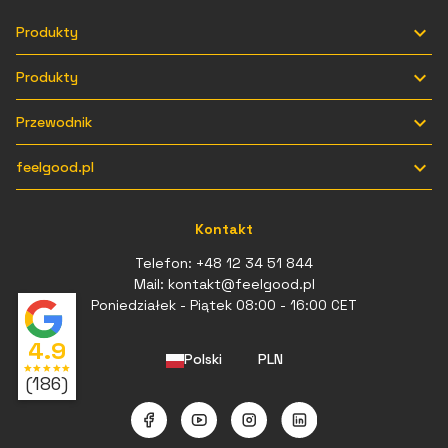

Produkty

Produkty

Przewodnik

feelgood.pl
Kontakt
Telefon:
+48 12 34 51 844
Mail:
kontakt@feelgood.pl
Poniedziałek - Piątek 08:00 - 16:00 CET
4.9
Polski
PLN
star
star
star
star
star
(186)