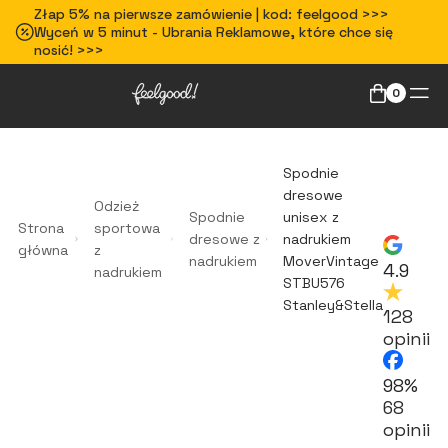
Złap 5% na pierwsze zamówienie | kod: feelgood >>>
Wyceń w 5 minut - Ubrania Reklamowe, które chce się
nosić! >>>
0
Spodnie
dresowe
Odzież
Spodnie
unisex z
Strona
sportowa
dresowe z
nadrukiem
główna
z
nadrukiem
MoverVintage
4.9
nadrukiem
STBU576
Stanley&Stella
128
opinii
98%
68
opinii