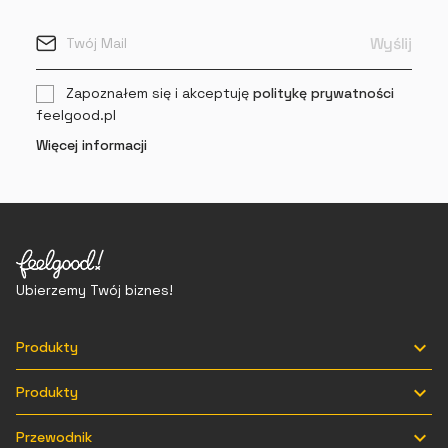
Zapoznałem się i akceptuję
politykę prywatności
feelgood.pl
Więcej informacji
Ubierzemy Twój biznes!

Produkty

Produkty

Przewodnik