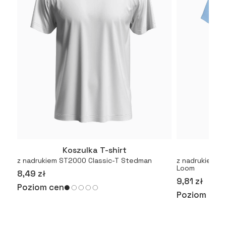
Koszulka T-shirt
Kosz
Więcej
z nadrukiem ST2000 Classic-T Stedman
z nadrukiem Or
Loom
8,49 zł
9,81 zł
Poziom cen
Poziom cen