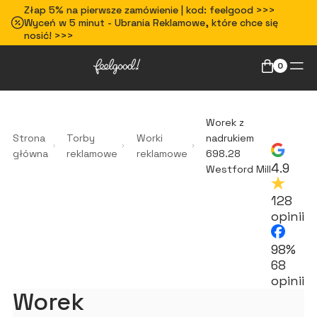
Złap 5% na pierwsze zamówienie | kod: feelgood >>>
Wyceń w 5 minut - Ubrania Reklamowe, które chce się
nosić! >>>
0
Worek z
Strona
Torby
Worki
nadrukiem
główna
reklamowe
reklamowe
698.28
4.9
Westford Mill
128
opinii
98%
68
opinii
Worek