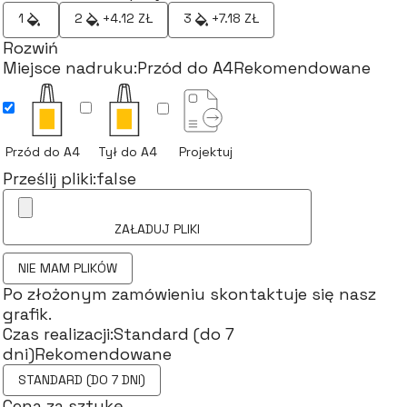
1
2
+4.12 ZŁ
3
+7.18 ZŁ
Rozwiń
Miejsce nadruku:
Przód do A4
Rekomendowane
Przód do A4
Tył do A4
Projektuj
Prześlij pliki:
false
ZAŁADUJ PLIKI
NIE MAM PLIKÓW
Po złożonym zamówieniu skontaktuje się nasz
grafik.
Czas realizacji:
Standard (do 7
dni)
Rekomendowane
STANDARD (DO 7 DNI)
Cena za sztukę