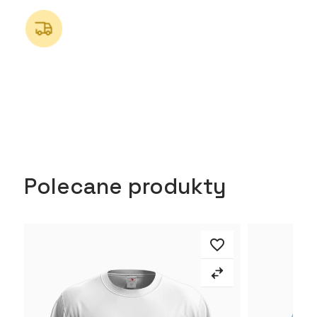
Polecane produkty
favorite_border