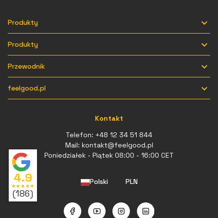

Produkty

Produkty

Przewodnik

feelgood.pl
Kontakt
Telefon:
+48 12 34 51 844
Mail:
kontakt@feelgood.pl
Poniedziałek - Piątek 08:00 - 16:00 CET
4.9
Polski
PLN
star
star
star
star
star
(186)