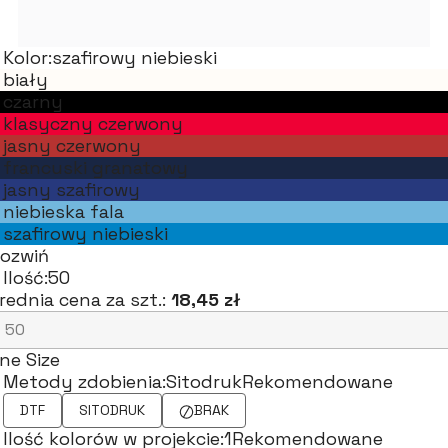
Kolor:
szafirowy niebieski
biały
czarny
klasyczny czerwony
jasny czerwony
francuski granatowy
jasny szafirowy
niebieska fala
szafirowy niebieski
ozwiń
Ilość:
50
rednia cena za szt.:
18,45 zł
ne Size
Metody zdobienia:
Sitodruk
Rekomendowane
DTF
SITODRUK
BRAK
Ilość kolorów w projekcie:
1
Rekomendowane