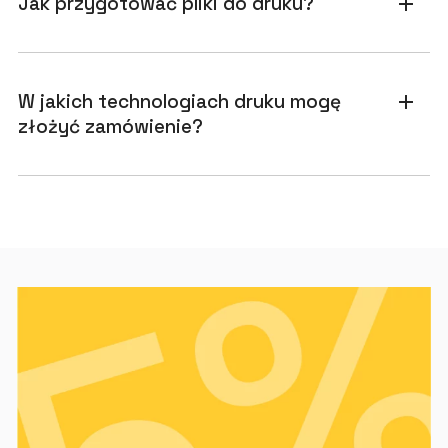
Jak przygotować pliki do druku?
add
W jakich technologiach druku mogę
add
złożyć zamówienie?