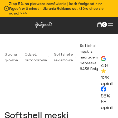
Złap 5% na pierwsze zamówienie | kod: feelgood >>>
Wyceń w 5 minut - Ubrania Reklamowe, które chce się
nosić! >>>
0
Softshell
męski z
Strona
Odzież
Softshelle
nadrukiem
główna
outdoorowa
reklamowe
Nebraska
4.9
6436 Roly
128
opinii
98%
68
opinii
Softshell męski