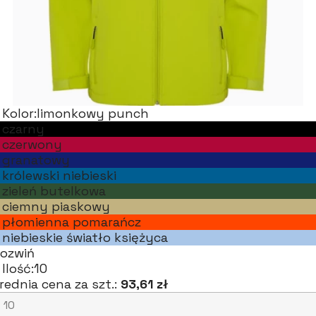
Kolor:
limonkowy punch
czarny
czerwony
granatowy
królewski niebieski
zieleń butelkowa
ciemny piaskowy
płomienna pomarańcz
niebieskie światło księżyca
ozwiń
Ilość:
10
rednia cena za szt.:
93,61 zł