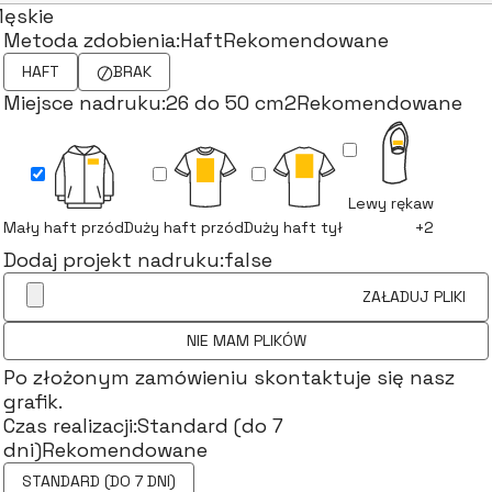
ęskie
Metoda zdobienia:
Haft
Rekomendowane
HAFT
BRAK
Miejsce nadruku:
26 do 50 cm2
Rekomendowane
Lewy rękaw
Mały haft przód
Duży haft przód
Duży haft tył
+2
Dodaj projekt nadruku:
false
ZAŁADUJ PLIKI
NIE MAM PLIKÓW
Po złożonym zamówieniu skontaktuje się nasz
grafik.
Czas realizacji:
Standard (do 7
dni)
Rekomendowane
STANDARD (DO 7 DNI)