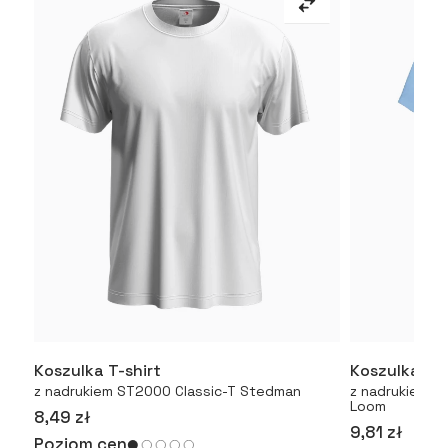
Koszulka T-shirt
Koszulka T-
Więcej
z nadrukiem ST2000 Classic-T Stedman
z nadrukiem Or
Loom
8,49 zł
9,81 zł
Poziom cen